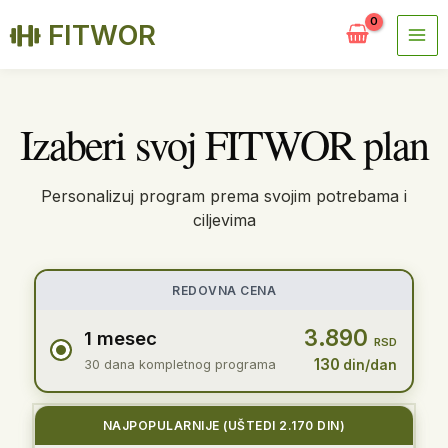
FITWOR
Пређи
на
садржај
Izaberi svoj FITWOR plan
Personalizuj program prema svojim potrebama i
ciljevima
REDOVNA CENA
3.890
1 mesec
RSD
130
30 dana kompletnog programa
din/dan
NAJPOPULARNIJE
(UŠTEDI 2.170 DIN)