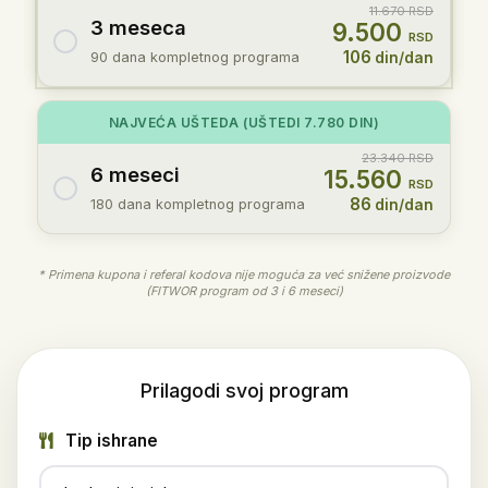
11.670 RSD
3 meseca
9.500
RSD
106
90 dana kompletnog programa
din/dan
NAJVEĆA UŠTEDA
(UŠTEDI 7.780 DIN)
23.340 RSD
6 meseci
15.560
RSD
86
180 dana kompletnog programa
din/dan
* Primena kupona i referal kodova nije moguća za već snižene proizvode
(FITWOR program od 3 i 6 meseci)
Prilagodi svoj program
Tip ishrane