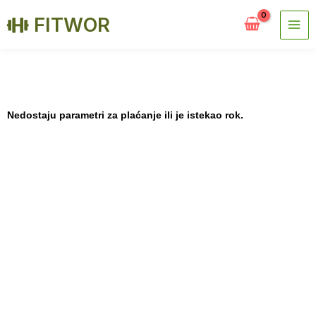
на
FITWOR
садржај
Nedostaju parametri za plaćanje ili je istekao rok.