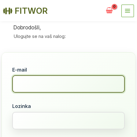
FITWOR
Dobrodošli,
Пређи
на
Ulogujte se na vaš nalog:
садржај
E-mail
Lozinka